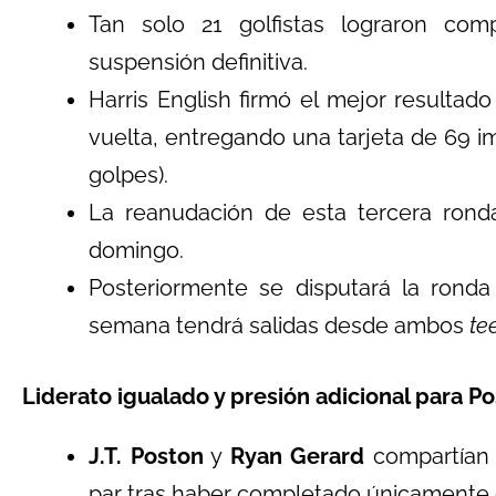
Tan solo 21 golfistas lograron com
suspensión definitiva.
Harris English firmó el mejor resultad
vuelta, entregando una tarjeta de 69 im
golpes).
La reanudación de esta tercera rond
domingo.
Posteriormente se disputará la ronda
semana tendrá salidas desde ambos
te
Liderato igualado y presión adicional para P
J.T. Poston
y
Ryan Gerard
compartían 
par tras haber completado únicamente 