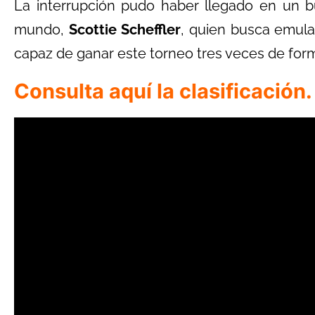
La interrupción pudo haber llegado en un
mundo,
Scottie Scheffler
, quien busca emul
capaz de ganar este torneo tres veces de for
Consulta aquí la clasificación.