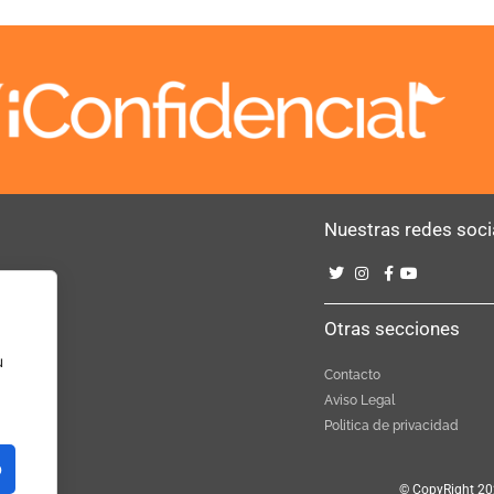
Nuestras redes soci
Bebé
Otras secciones
u
Contacto
Aviso Legal
Politica de privacidad
o
© CopyRight 20