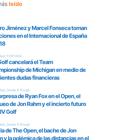
más
leído