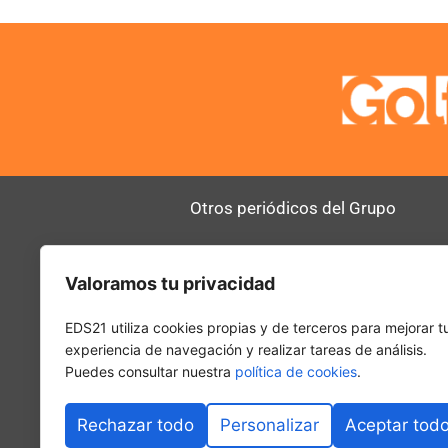
Otros periódicos del Grupo
AltoDirectivo
RRHHDigital
Valoramos tu privacidad
SerComercial
El Diario del 
PadelSpain
EDS21 utiliza cookies propias y de terceros para mejorar t
experiencia de navegación y realizar tareas de análisis.
Puedes consultar nuestra
política de cookies
.
Rechazar todo
Personalizar
Aceptar tod