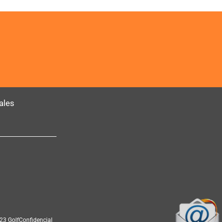
ales
23 GolfConfidencial