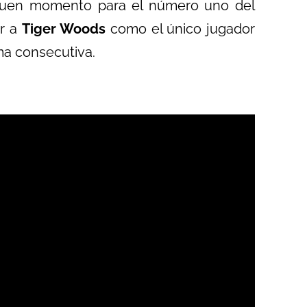
 buen momento para el número uno del
ar a
Tiger Woods
como el único jugador
ma consecutiva.