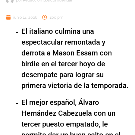
por
Redacción GolfConfidencial
junio 14, 2026
1:00 pm
El italiano culmina una
espectacular remontada y
derrota a Mason Essam con
birdie en el tercer hoyo de
desempate para lograr su
primera victoria de la temporada.
El mejor español, Álvaro
Hernández Cabezuela con un
tercer puesto empatado, le
permite dar un buen salto en el