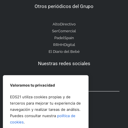
Otros periódicos del Grupo
AltoDirectivo
SerComercial
PadelSpain
RRHHDigital
El Diario del Bebé
Nuestras redes sociales
Valoramos tu privacidad
Otras secciones
EDS21 utiliza cookies propias y de
terceros para mejorar tu experiencia de
navegación y realizar tareas de análisis.
Contacto
Puedes consultar nuestra
política de
Aviso Legal
cookies
.