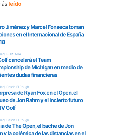
más
leído