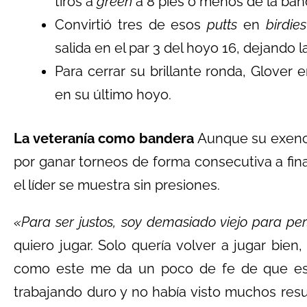
tiros a
green
a 8 pies o menos de la ban
Convirtió tres de esos
putts
en
birdies
salida en el par 3 del hoyo 16, dejando l
Para cerrar su brillante ronda, Glover
en su último hoyo
.
La veteranía como bandera
Aunque su exenció
por ganar torneos de forma consecutiva a fina
el líder se muestra sin presiones.
«Para ser justos, soy demasiado viejo para pe
quiero jugar. Solo quería volver a jugar bien,
como este me da un poco de fe de que eso
trabajando duro y no había visto muchos resu