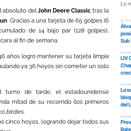
Lo 
l absoluto del
John Deere Classic
tras la
Run
. Gracias a una tarjeta de 65 golpes (6
acumulado de 14 bajo par (128 golpes),
ara al fin de semana.
46 años logró mantener su tarjeta limpia
mulando ya 36 hoyos sin cometer un solo
l turno de tarde, el estadounidense
da mitad de su recorrido (los primeros
nco
birdies
.
os cinco hoyos, logrando dejar todos sus