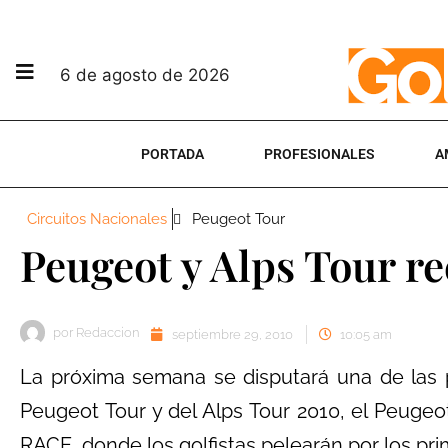
6 de agosto de 2026
PORTADA
PROFESIONALES
A
Circuitos Nacionales
Peugeot Tour
Peugeot y Alps Tour re
por
Redaccion
septiembre 29, 2010
10:05 am
La próxima semana se disputará una de las 
Peugeot Tour y del Alps Tour 2010, el Peugeo
RACE, donde los golfistas pelearán por los p