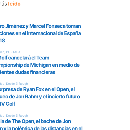
más
leído