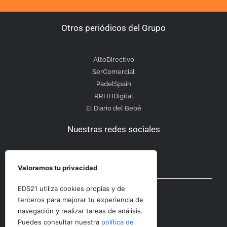
Otros periódicos del Grupo
AltoDirectivo
SerComercial
PadelSpain
RRHHDigital
El Diario del Bebé
Nuestras redes sociales
Valoramos tu privacidad
Otras secciones
EDS21 utiliza cookies propias y de
terceros para mejorar tu experiencia de
navegación y realizar tareas de análisis.
Contacto
Puedes consultar nuestra
política de