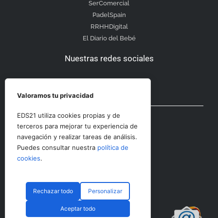
SerComercial
PadelSpain
RRHHDigital
El Diario del Bebé
Nuestras redes sociales
Valoramos tu privacidad
Otras secciones
EDS21 utiliza cookies propias y de
terceros para mejorar tu experiencia de
navegación y realizar tareas de análisis.
Contacto
Puedes consultar nuestra
política de
Aviso Legal
cookies
.
Rechazar todo
Personalizar
© CopyRight 2023 RRHHDigital
Aceptar todo