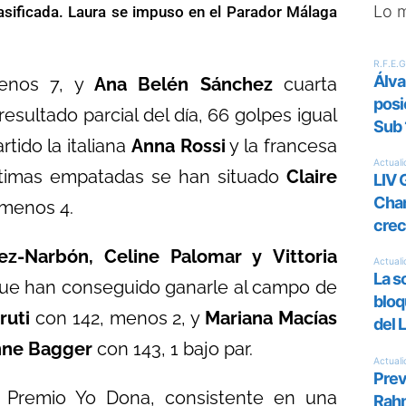
Lo 
asificada. Laura se impuso en el Parador Málaga
menos 7, y
Ana Belén Sánchez
cuarta
sultado parcial del día, 66 golpes igual
tido la italiana
Anna Rossi
y la francesa
ptimas empatadas se han situado
Claire
, menos 4.
z-Narbón, Celine Palomar y
Vittoria
 que han conseguido ganarle al campo de
ruti
con 142, menos 2, y
Mariana Macías
nne Bagger
con 143, 1 bajo par.
 Premio Yo Dona, consistente en una