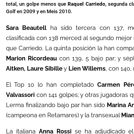
total, un golpe menos que
Raquel Carriedo
, segunda cl
Golf en 2009 y en Meis 2010.
Sara Beautell
ha sido tercera con 137, 
clasificada con 138 merced al segundo mejor re
que Carriedo. La quinta posición la han compar
Marion Ricordeau
con 139, 5 bajo par; y sé
Aitken, Laure Sibille
y
Lien Willems
, con 140
El Top 10 lo han completado
Carmen Pére
Valvassori
con 141 golpes; y otras jugadoras
Lerma finalizando bajo par han sido
Marina
Ar
(campeona en Retamares) y la transexual
Mia
La italiana
Anna Rossi
se ha adjudicado el