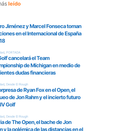
más
leído