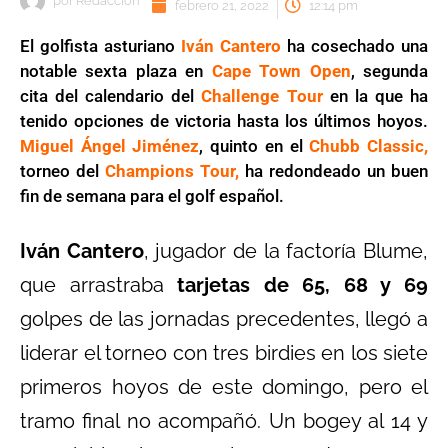
por
Redaccion
febrero 21, 2022
12:14 pm
El golfista asturiano
Iván Cantero
ha cosechado una
notable sexta plaza en
Cape Town Open
, segunda
cita del calendario del
Challenge Tour
en la que ha
tenido opciones de victoria hasta los últimos hoyos.
Miguel Ángel Jiménez
, quinto en el
Chubb Classic,
torneo del
Champions Tour,
ha redondeado un buen
fin de semana para el golf español.
Iván Cantero
, jugador de la factoría Blume,
que arrastraba
tarjetas de 65, 68 y 69
golpes de las jornadas precedentes, llegó a
liderar el torneo con tres birdies en los siete
primeros hoyos de este domingo, pero el
tramo final no acompañó. Un bogey al 14 y