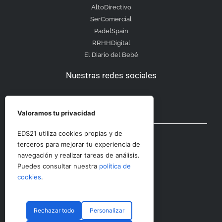
AltoDirectivo
SerComercial
PadelSpain
RRHHDigital
El Diario del Bebé
Nuestras redes sociales
Valoramos tu privacidad
Otras secciones
EDS21 utiliza cookies propias y de
terceros para mejorar tu experiencia de
navegación y realizar tareas de análisis.
Contacto
Puedes consultar nuestra
política de
Aviso Legal
cookies
.
Rechazar todo
Personalizar