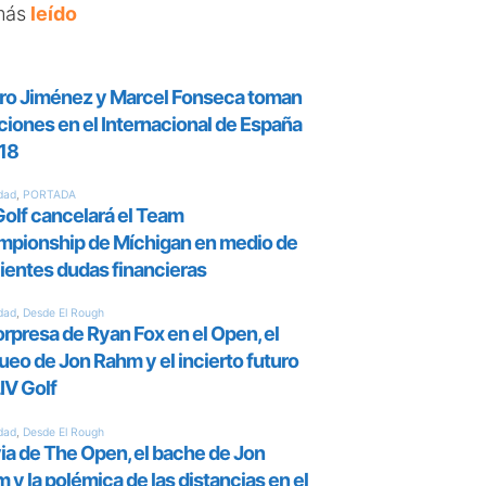
más
leído