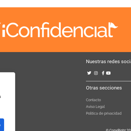
Nuestras redes soci
Bebé
Otras secciones
u
Contacto
Aviso Legal
Politica de privacidad
o
© CopyRight 20