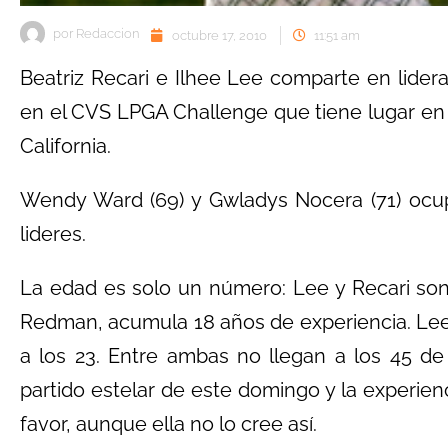
por
Redaccion
octubre 17, 2010
11:51 am
Beatriz Recari e Ilhee Lee comparte en lide
en el CVS LPGA Challenge que tiene lugar en 
California.
Wendy Ward (69) y Gwladys Nocera (71) ocup
lideres.
La edad es solo un número: Lee y Recari so
Redman, acumula 18 años de experiencia. Lee 
a los 23. Entre ambas no llegan a los 45 de
partido estelar de este domingo y la experi
favor, aunque ella no lo cree así.