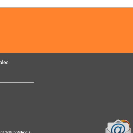
ales
23 GolfConfidencial