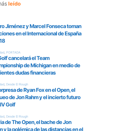
más
leído