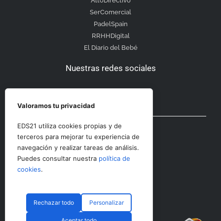
AltoDirectivo
SerComercial
PadelSpain
RRHHDigital
El Diario del Bebé
Nuestras redes sociales
Valoramos tu privacidad
Otras secciones
EDS21 utiliza cookies propias y de
terceros para mejorar tu experiencia de
navegación y realizar tareas de análisis.
Contacto
Puedes consultar nuestra
política de
Aviso Legal
cookies
.
Rechazar todo
Personalizar
© CopyRight 2023 RRHHDigital
Aceptar todo