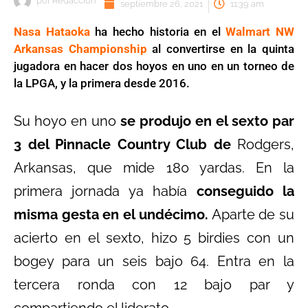
por
Redaccion
septiembre 26, 2021
11:39 am
Nasa Hataoka
ha hecho historia en el
Walmart NW
Arkansas Championship
al convertirse en la quinta
jugadora en hacer dos hoyos en uno en un torneo de
la LPGA, y la primera desde 2016.
Su hoyo en uno
se produjo en el sexto par
3 del Pinnacle Country Club de
Rodgers,
Arkansas, que mide 180 yardas. En la
primera jornada ya había
conseguido la
misma gesta en el undécimo.
Aparte de su
acierto en el sexto, hizo 5 birdies con un
bogey para un seis bajo 64. Entra en la
tercera ronda con 12 bajo par y
compartiendo el liderato.