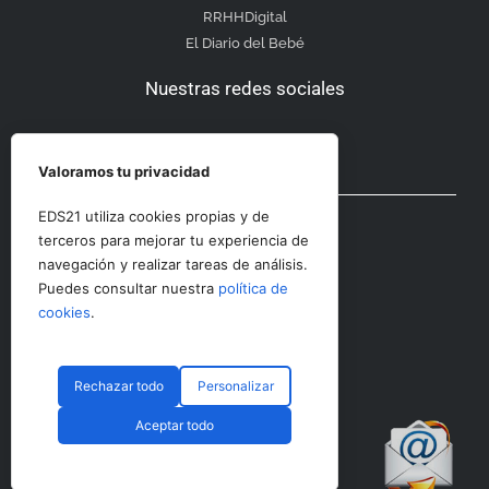
RRHHDigital
El Diario del Bebé
Nuestras redes sociales
Valoramos tu privacidad
Otras secciones
EDS21 utiliza cookies propias y de
terceros para mejorar tu experiencia de
navegación y realizar tareas de análisis.
Contacto
Puedes consultar nuestra
política de
Aviso Legal
cookies
.
Rechazar todo
Personalizar
© CopyRight 2023 RRHHDigital
Aceptar todo