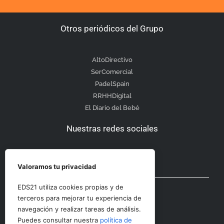
Otros periódicos del Grupo
AltoDirectivo
SerComercial
PadelSpain
RRHHDigital
El Diario del Bebé
Nuestras redes sociales
Valoramos tu privacidad
Otras secciones
EDS21 utiliza cookies propias y de
terceros para mejorar tu experiencia de
navegación y realizar tareas de análisis.
Contacto
Puedes consultar nuestra
política de