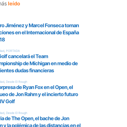
más
leído