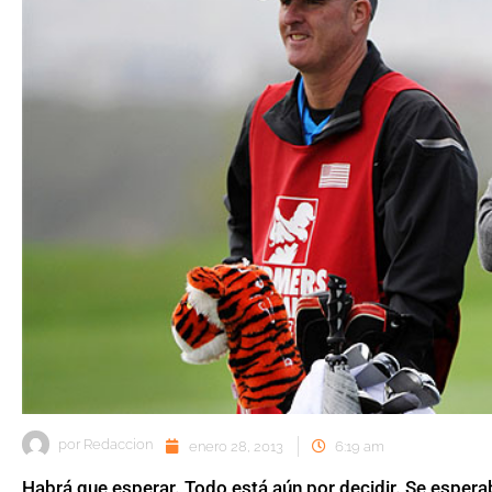
por
Redaccion
enero 28, 2013
6:19 am
Habrá que esperar. Todo está aún por decidir. Se esperab