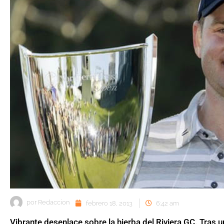
por
Redaccion
febrero 18, 2013
6:42 am
Vibrante desenlace sobre la hierba del Riviera GC. Tras 