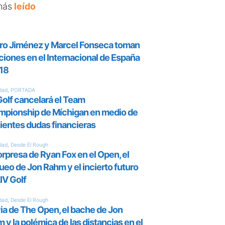
más
leído