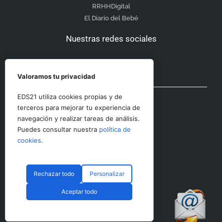
RRHHDigital
El Diario del Bebé
Nuestras redes sociales
Valoramos tu privacidad
Otras secciones
EDS21 utiliza cookies propias y de
terceros para mejorar tu experiencia de
navegación y realizar tareas de análisis.
Contacto
Puedes consultar nuestra
política de
Aviso Legal
cookies
.
Rechazar todo
Personalizar
© CopyRight 2023 RRHHDigital
Aceptar todo