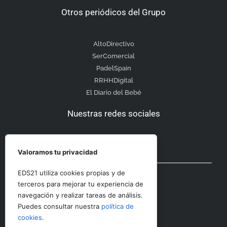
Otros periódicos del Grupo
AltoDirectivo
SerComercial
PadelSpain
RRHHDigital
El Diario del Bebé
Nuestras redes sociales
Valoramos tu privacidad
Otras secciones
EDS21 utiliza cookies propias y de
terceros para mejorar tu experiencia de
navegación y realizar tareas de análisis.
Contacto
Puedes consultar nuestra
política de
Aviso Legal
cookies
.