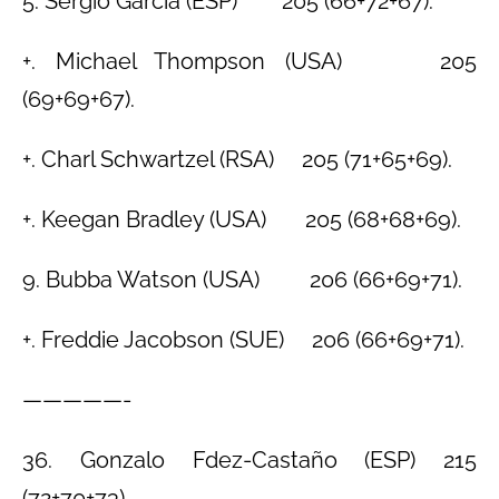
5. Sergio García (ESP) 205 (66+72+67).
+. Michael Thompson (USA) 205
(69+69+67).
+. Charl Schwartzel (RSA) 205 (71+65+69).
+. Keegan Bradley (USA) 205 (68+68+69).
9. Bubba Watson (USA) 206 (66+69+71).
+. Freddie Jacobson (SUE) 206 (66+69+71).
—————-
36. Gonzalo Fdez-Castaño (ESP) 215
(72+70+73).