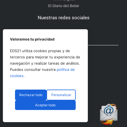
El Diario del Bebé
Nuestras redes sociales
Valoramos tu privacidad
Otras secciones
EDS21 utiliza cookies propias y de
terceros para mejorar tu experiencia de
navegación y realizar tareas de análisis.
Contacto
Puedes consultar nuestra
política de
Aviso Legal
cookies
.
Rechazar todo
Personalizar
© CopyRight 2023 RRHHDigital
Aceptar todo