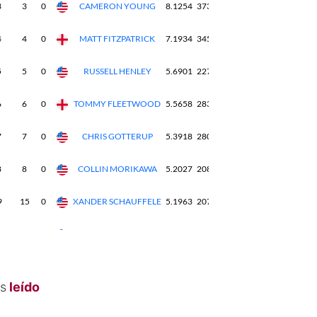
s
leído