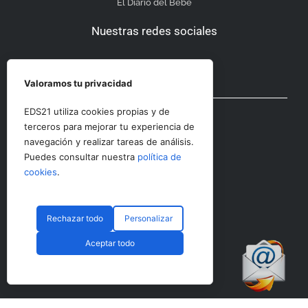
El Diario del Bebé
Nuestras redes sociales
Valoramos tu privacidad
Otras secciones
EDS21 utiliza cookies propias y de
terceros para mejorar tu experiencia de
navegación y realizar tareas de análisis.
Contacto
Puedes consultar nuestra
política de
Aviso Legal
cookies
.
Rechazar todo
Personalizar
© CopyRight 2023 RRHHDigital
Aceptar todo