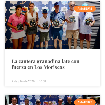
AMATEURS
La cantera granadina late con
fuerza en Los Moriscos
7 de julio de 2026
10:08
AMATEURS