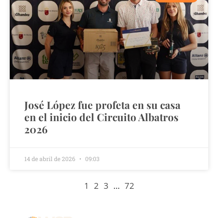
José López fue profeta en su casa
en el inicio del Circuito Albatros
2026
14 de abril de 2026
09:03
1
2
3
…
72