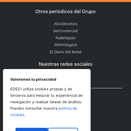
Otros periódicos del Grupo
AltoDirectivo
SerComercial
PadelSpain
RRHHDigital
El Diario del Bebé
Nuestras redes sociales
Valoramos tu privacidad
EDS21 utiliza cookies propias y de
Otras secciones
terceros para mejorar tu experiencia de
navegación y realizar tareas de análisis.
Puedes consultar nuestra
política de
Contacto
cookies
.
Aviso Legal