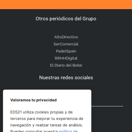
Otros periódicos del Grupo
AltoDirectivo
SerComercial
PadelSpain
RRHHDigital
El Diario del Bebé
Nuestras redes sociales
Valoramos tu privacidad
Otras secciones
EDS21 utiliza cookies propias y de
terceros para mejorar tu experiencia de
navegación y realizar tareas de análisis.
Contacto
Puedes consultar nuestra
política de