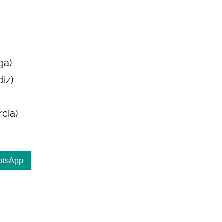
ga)
iz)
cia)
atsApp