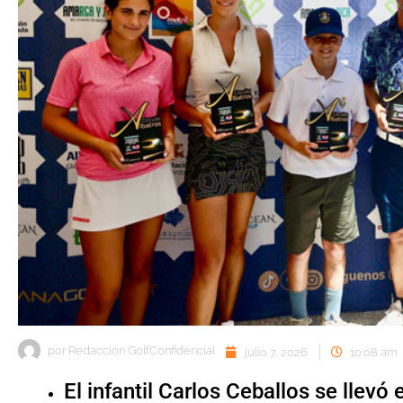
por
Redacción GolfConfidencial
julio 7, 2026
10:08 am
El infantil Carlos Ceballos se llevó e