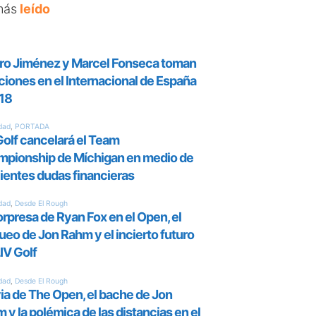
más
leído