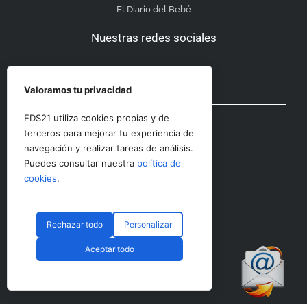
El Diario del Bebé
Nuestras redes sociales
Valoramos tu privacidad
Otras secciones
EDS21 utiliza cookies propias y de
terceros para mejorar tu experiencia de
navegación y realizar tareas de análisis.
Contacto
Puedes consultar nuestra
política de
Aviso Legal
cookies
.
Rechazar todo
Personalizar
© CopyRight 2023 RRHHDigital
Aceptar todo