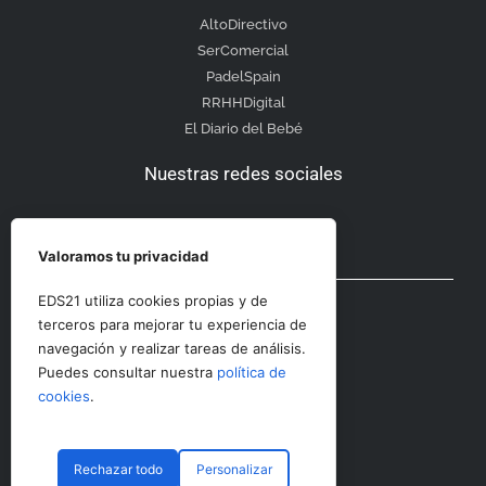
AltoDirectivo
SerComercial
PadelSpain
RRHHDigital
El Diario del Bebé
Nuestras redes sociales
Valoramos tu privacidad
Otras secciones
EDS21 utiliza cookies propias y de
terceros para mejorar tu experiencia de
navegación y realizar tareas de análisis.
Contacto
Puedes consultar nuestra
política de
Aviso Legal
cookies
.
Rechazar todo
Personalizar