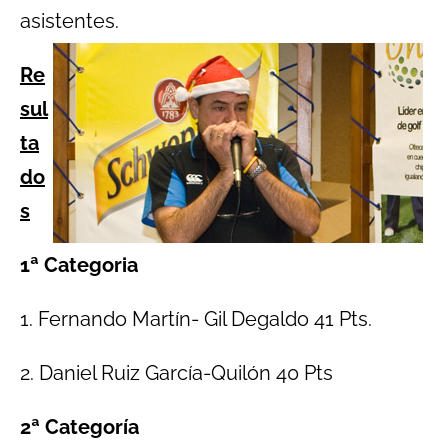
asistentes.
Re
sul
ta
do
s
1ª Categoria
1. Fernando Martín- Gil Degaldo 41 Pts.
2. Daniel Ruiz García-Quilón 40 Pts
2ª Categoría