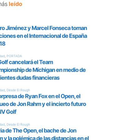
más
leído