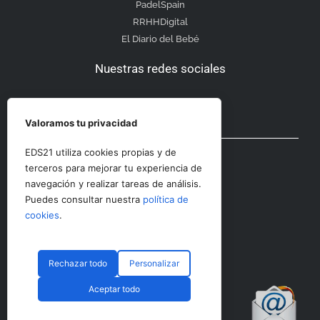
PadelSpain
RRHHDigital
El Diario del Bebé
Nuestras redes sociales
Valoramos tu privacidad
Otras secciones
EDS21 utiliza cookies propias y de
terceros para mejorar tu experiencia de
navegación y realizar tareas de análisis.
Contacto
Puedes consultar nuestra
política de
Aviso Legal
cookies
.
Rechazar todo
Personalizar
© CopyRight 2023 RRHHDigital
Aceptar todo