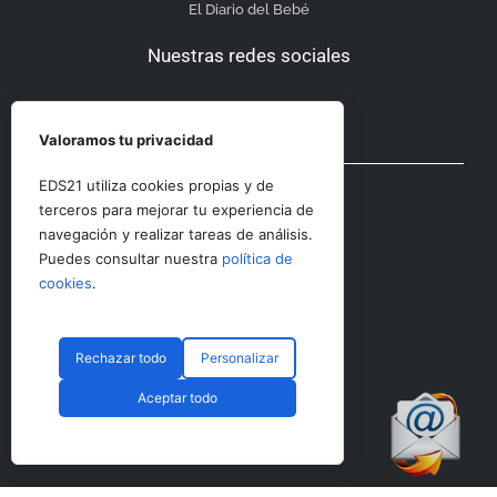
El Diario del Bebé
Nuestras redes sociales
Valoramos tu privacidad
Otras secciones
EDS21 utiliza cookies propias y de
terceros para mejorar tu experiencia de
navegación y realizar tareas de análisis.
Contacto
Puedes consultar nuestra
política de
Aviso Legal
cookies
.
Rechazar todo
Personalizar
© CopyRight 2023 RRHHDigital
Aceptar todo