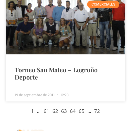
COMERCIALES
Torneo San Mateo – Logroño
Deporte
19 de septiembre de 2011
12:23
1
…
61
62
63
64
65
…
72