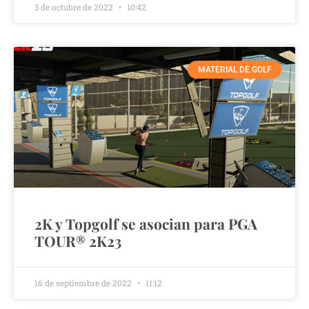
3 de octubre de 2022
10:42
MATERIAL DE GOLF
2K y Topgolf se asocian para PGA
TOUR® 2K23
16 de septiembre de 2022
11:12