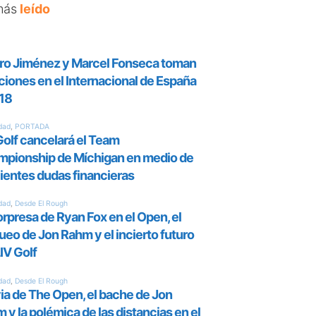
más
leído