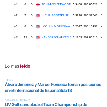
Lo más
leído