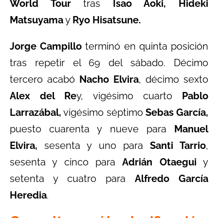
World Tour
tras
Isao Aoki,
Hideki
Matsuyama
y
Ryo Hisatsune.
Jorge Campillo
terminó en quinta posición
tras repetir el 69 del sábado. Décimo
tercero acabó
Nacho Elvira
, décimo sexto
Alex del Re
y, vigésimo cuarto
Pablo
Larrazábal,
vigésimo séptimo
Sebas García,
puesto cuarenta y nueve para
Manuel
Elvira,
sesenta y uno para
Santi Tarrio
,
sesenta y cinco para
Adrián Otaegui
y
setenta y cuatro para
Alfredo García
Heredia
.