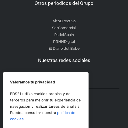
Otros periódicos del Grupo
AltoDirectivo
SerComercial
PadelSpain
RRHHDigital
El Diario del Bebé
Nuestras redes sociales
Valoramos tu privacidad
Otras secciones
EDS21 utiliza cookies propias y de
terceros para mejorar tu experiencia de
navegación y realizar tareas de análisis.
Contacto
Puedes consultar nuestra
política de
Aviso Legal
cookies
.