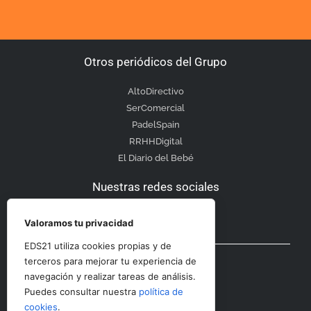
Otros periódicos del Grupo
AltoDirectivo
SerComercial
PadelSpain
RRHHDigital
El Diario del Bebé
Nuestras redes sociales
Valoramos tu privacidad
EDS21 utiliza cookies propias y de
Otras secciones
terceros para mejorar tu experiencia de
navegación y realizar tareas de análisis.
Puedes consultar nuestra
política de
Contacto
cookies
.
Aviso Legal