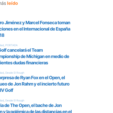
más
leído