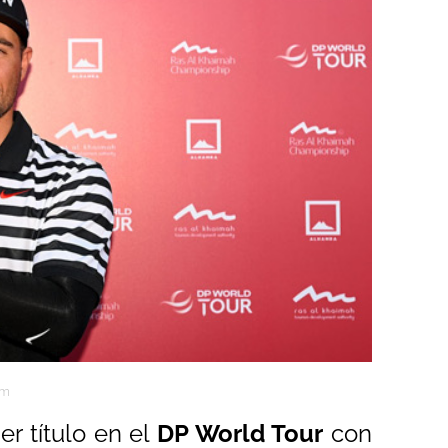
am
r título en el
DP World Tour
con