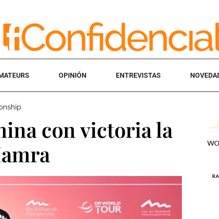
MATEURS
OPINIÓN
ENTREVISTAS
NOVEDA
onship
ina con victoria la
 Hamra