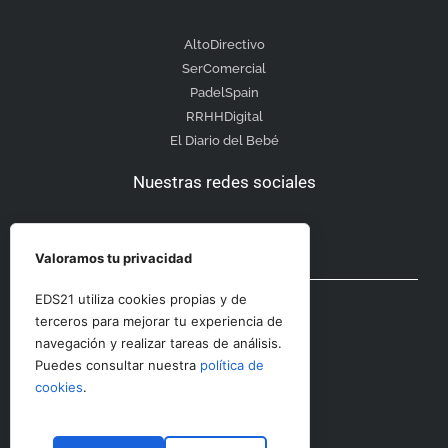
AltoDirectivo
SerComercial
PadelSpain
RRHHDigital
El Diario del Bebé
Nuestras redes sociales
Valoramos tu privacidad
Otras secciones
EDS21 utiliza cookies propias y de
terceros para mejorar tu experiencia de
navegación y realizar tareas de análisis.
Contacto
Puedes consultar nuestra
política de
Aviso Legal
cookies
.