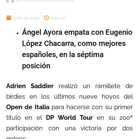
por
Redacción GolfConfidencial
junio 30, 2025
9:19 am
Ángel Ayora empata con Eugenio
López Chacarra, como mejores
españoles, en la séptima
posición
Adrien Saddier
realizó un ramillete de
birdies en los últimos nueve hoyos del
Open de Italia
para hacerse con su primer
título en el
DP World Tour
en su 200ª
participación con una victoria por dos
golpes.