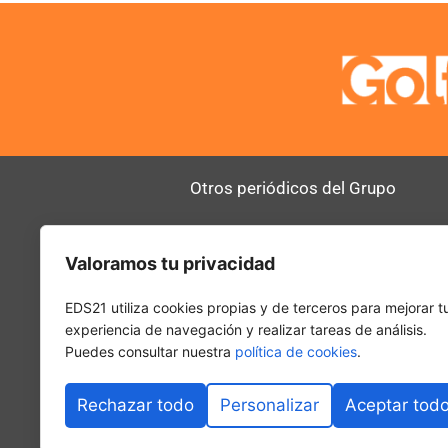
Otros periódicos del Grupo
AltoDirectivo
RRHHDigital
Valoramos tu privacidad
SerComercial
El Diario del 
PadelSpain
EDS21 utiliza cookies propias y de terceros para mejorar t
experiencia de navegación y realizar tareas de análisis.
Puedes consultar nuestra
política de cookies
.
Rechazar todo
Personalizar
Aceptar tod