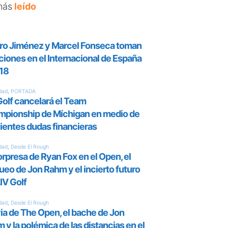
más
leído