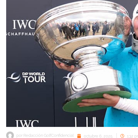
por
Redacción GolfConfidencial
octubre 6, 2025
1:32 