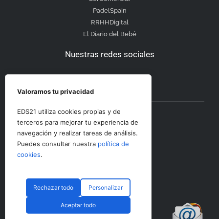
PadelSpain
RRHHDigital
El Diario del Bebé
Nuestras redes sociales
Valoramos tu privacidad
Otras secciones
EDS21 utiliza cookies propias y de
terceros para mejorar tu experiencia de
navegación y realizar tareas de análisis.
Contacto
Puedes consultar nuestra
política de
Aviso Legal
cookies
.
Rechazar todo
Personalizar
© CopyRight 2023 RRHHDigital
Aceptar todo