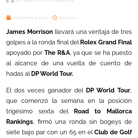
por
Redacción GolfConfidencial
noviembre 2, 2025
10:02 am
James Morrison
llevará una ventaja de tres
golpes a la ronda final del
Rolex Grand Final
apoyado por
The R&A
, ya que se ha puesto
al alcance de una vuelta de cuento de
hadas al
DP World Tour.
El dos veces ganador del
DP World Tour
,
que comenzó la semana en la posición
trigésimo sexta del
Road to Mallorca
Rankings
, firmó una ronda sin bogeys de
siete bajo par con un 65 en el
Club de Golf