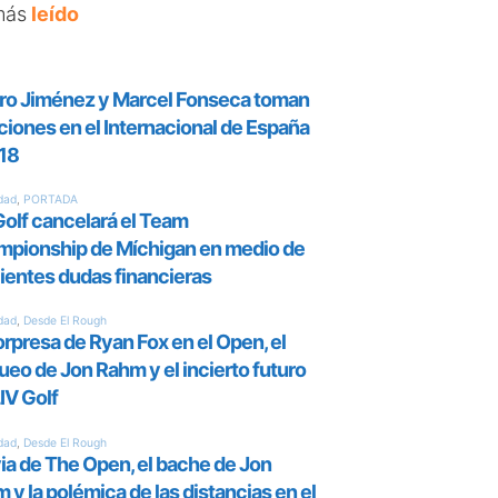
más
leído