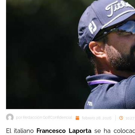
por
Redacción GolfConfidencial
febrero 28, 2026
10:2
El italiano
Francesco Laporta
se ha colocad