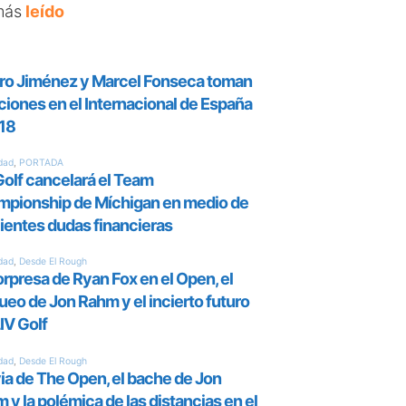
más
leído