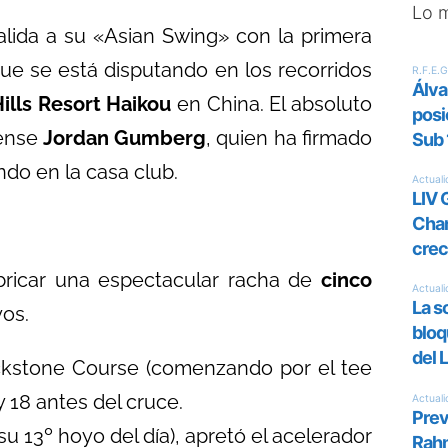
Lo 
alida a su «Asian Swing» con la primera
ue se está disputando en los recorridos
ills Resort Haikou
en China. El absoluto
dense
Jordan Gumberg
, quien ha firmado
ndo en la casa club.
ubricar una espectacular racha de
cinco
yos.
ackstone Course (comenzando por el tee
 y 18 antes del cruce.
u 13º hoyo del día), apretó el acelerador