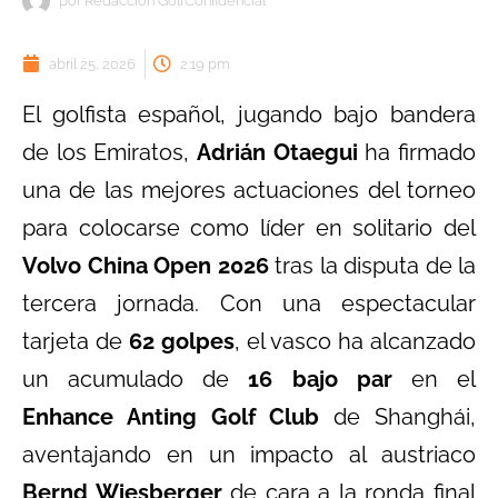
por
Redacción GolfConfidencial
abril 25, 2026
2:19 pm
El golfista español, jugando bajo bandera
de los Emiratos,
Adrián Otaegui
ha firmado
una de las mejores actuaciones del torneo
para colocarse como líder en solitario del
Volvo China Open 2026
tras la disputa de la
tercera jornada. Con una espectacular
tarjeta de
62 golpes
, el vasco ha alcanzado
un acumulado de
16 bajo par
en el
Enhance Anting Golf Club
de Shanghái,
aventajando en un impacto al austriaco
Bernd Wiesberger
de cara a la ronda final