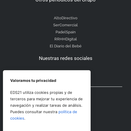
AltoDirectivo
SerComercial
PadelSpain
RRHHDigital
El Diario del Bebé
Nuestras redes sociales
Valoramos tu privacidad
Otras secciones
EDS21 utiliza cookies propias y de
terceros para mejorar tu experiencia de
navegación y realizar tareas de análisis.
Contacto
Puedes consultar nuestra
política de
Aviso Legal
cookies
.