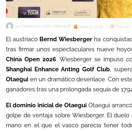
por
Redacción GolfConfidencial
abril 27, 2026
8:51 am
El austriaco
Bernd Wiesberger
ha conquistad
tras firmar unos espectaculares nueve hoyos
China Open 2026
. Wiesberger se impuso c
Shanghai Enhance Anting Golf Club
, super
Otaegui
en un dramático desenlace. Con este t
ganadores tras una prolongada sequía de 1792
El dominio inicial de Otaegui
Otaegui arrancó 
golpe de ventaja sobre Wiesberger. El duelo
mano en el que el vasco parecía tener todo