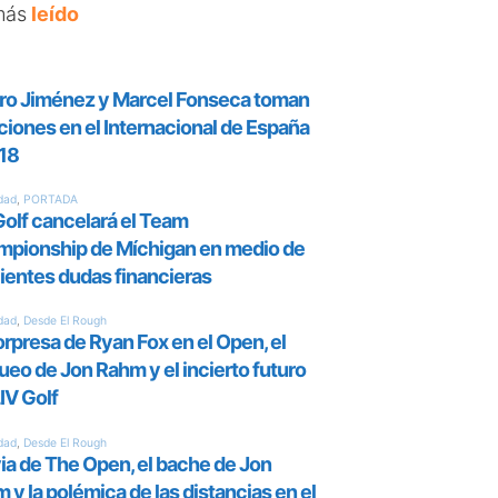
más
leído