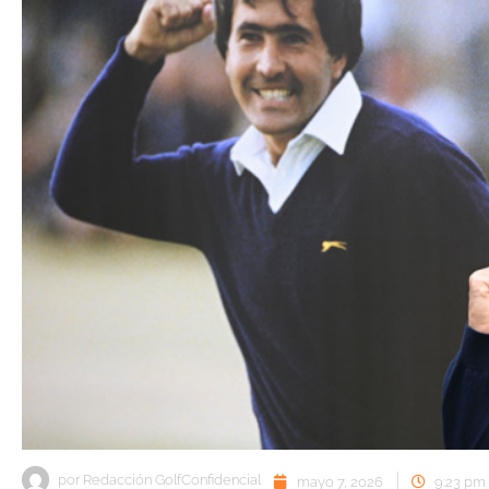
por
Redacción GolfConfidencial
mayo 7, 2026
9:23 pm