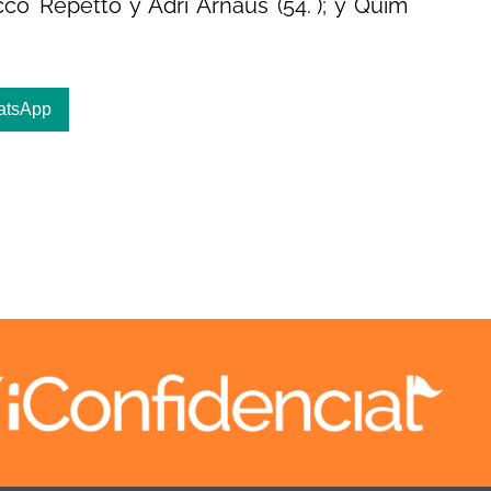
o Repetto y Adri Arnaus (54.°); y Quim
atsApp