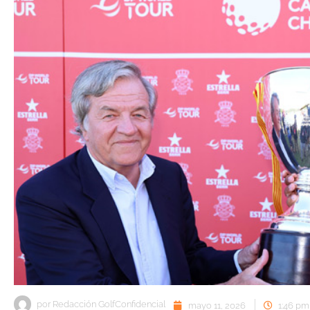
por
Redacción GolfConfidencial
mayo 11, 2026
1:46 pm