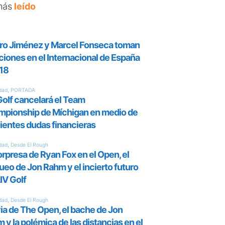
más
leído