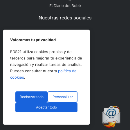
El Diario del Bebé
Nuestras redes sociales
Valoramos tu privacidad
Otras secciones
EDS21 utiliza cookies propias y de
terceros para mejorar tu experiencia de
navegación y realizar tareas de análisis.
Contacto
Puedes consultar nuestra
política de
Aviso Legal
cookies
.
Rechazar todo
Personalizar
© CopyRight 2023 RRHHDigital
Aceptar todo