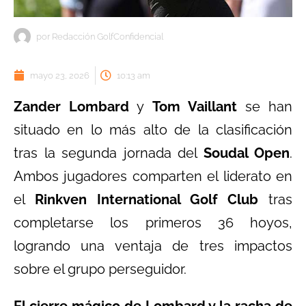
por
Redacción GolfConfidencial
mayo 23, 2026
10:13 am
Zander Lombard
y
Tom Vaillant
se han
situado en lo más alto de la clasificación
tras la segunda jornada del
Soudal Open
.
Ambos jugadores comparten el liderato en
el
Rinkven International Golf Club
tras
completarse los primeros 36 hoyos,
logrando una ventaja de tres impactos
sobre el grupo perseguidor.
El cierre mágico de Lombard y la racha de