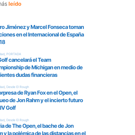
más
leído