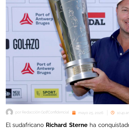
por
Redacción GolfConfidencial
mayo 25, 2026
10:41 
El sudafricano
Richard Sterne
ha conquistad