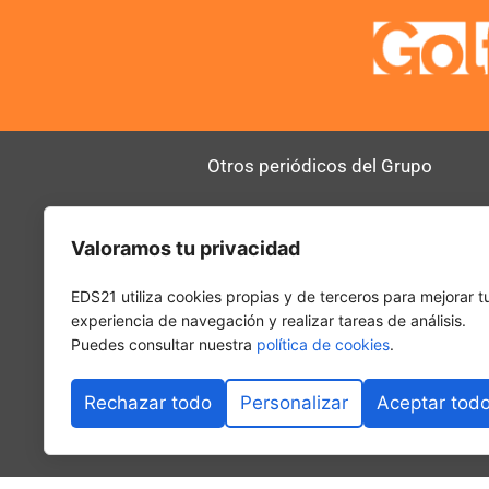
Otros periódicos del Grupo
AltoDirectivo
RRHHDigital
Valoramos tu privacidad
SerComercial
El Diario del 
PadelSpain
EDS21 utiliza cookies propias y de terceros para mejorar t
experiencia de navegación y realizar tareas de análisis.
Puedes consultar nuestra
política de cookies
.
Rechazar todo
Personalizar
Aceptar tod